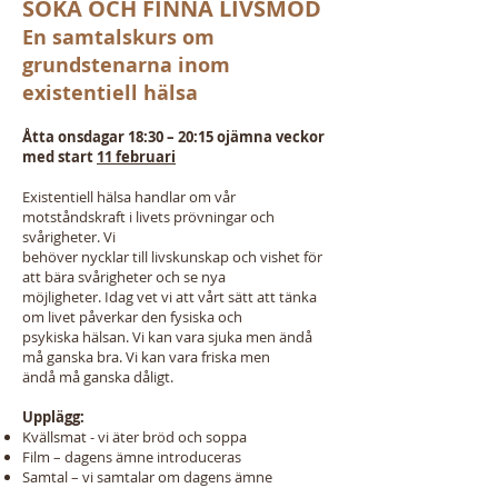
SÖKA OCH FINNA LIVSMOD
En samtalskurs om
grundstenarna inom
existentiell hälsa
Åtta onsdagar 18:30 – 20:15 ojämna veckor
med start
11 februari
Existentiell hälsa handlar om vår
motståndskraft i livets prövningar och
svårigheter. Vi
behöver nycklar till livskunskap och vishet för
att bära svårigheter och se nya
möjligheter. Idag vet vi att vårt sätt att tänka
om livet påverkar den fysiska och
psykiska hälsan. Vi kan vara sjuka men ändå
må ganska bra. Vi kan vara friska men
ändå må ganska dåligt.
Upplägg:
Kvällsmat - vi äter bröd och soppa
Film – dagens ämne introduceras
Samtal – vi samtalar om dagens ämne