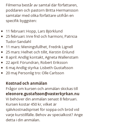
Filmerna består av samtal där författaren,
poddaren och pastorn Britta Hermansson
samtalar med olika författare utifrån en
specifik byggsten:
11 februari: Hopp, Lars Björklund
25 februari: Inre frid och harmoni, Patricia
Tudor-Sandahl
11 mars: Meningsfullhet, Fredrik Lignell
25 mars: Helhet och tillit, Kerstin Enlund
8 april: Andlig kontakt, Agneta Wallenstam
22 april: Förundran, Robert Eriksson
6 maj Andlig styrka: Lisbeth Gustafsson
20 maj Personlig tro: Olle Carlsson
Kostnad och anmälan
Frågor om kursen och anmälan skickas till
eleonore.gustafsson@vasterkyrkan.nu
Vi behöver din anmälan senast 8 februari.
Kursen kostar 450 kr, vilket är
självkostnadspriset för soppa och bröd vid
varje kurstillfälle. Behov av specialkost? Ange
detta i din anmälan.