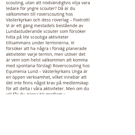
scouting, utan att nödvändigtvis vilja vara
ledare för yngre scouter? Då är du
välkommen till roverscouting hos
Västerkyrkan och dess roverlag – Foxtrott!
Vi är ett gäng mestadels bestående av
Lundastuderande scouter som försöker
hitta på lite scoutiga aktiviteter
tillsammans under terminerna. Vi
försöker att ha några i förväg planerade
aktiviteter varje termin, men utöver det
är vem som helst välkommen att komma
med spontana förslag! Roverscouting hos
Equmenia Lund – Västerkyrkans Unga är
en öppen verksamhet, vilket innebär att
det inte finns något krav på medlemskap
för att delta i våra aktiviteter. Men om du
vill får du gärna bli medlem i
Västerkyrkans Unga och stödja dess
barn-, ungdoms- och studentarbeten!
Mer information hittar du på
vår
facebooksida.