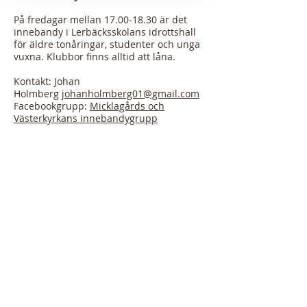
På fredagar mellan
17.00-18.30
är det
innebandy i Lerbäcksskolans idrottshall
för äldre tonåringar, studenter och unga
vuxna. Klubbor finns alltid att låna.
Kontakt: Johan
Holmberg
johanholmberg01@gmail.com
Facebookgrupp:
Micklagårds och
Västerkyrkans
innebandygrupp