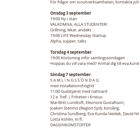
För frågor om scoutverksamheten, kontakta
jo
Onsdag 3 september
19:00 Ny i stan
VÄLKOMNA, ALLA STUDENTER!
Grillning, lekar, andakt
19:00 LIFE Wednesday Startup
Alpha, supper, talks
Torsdag 4 september
19:00 Körövning inför samlingssöndagen
Hoppas du vill vara med? Anmäl dig till
eva.kund
Söndag 7 september
S A M L I N G S S Ö N D A G
med installationshögtid
11:00 Gudstjänst med nattvard
12 e. Tref. | Friheten i Kristus
Mai-Britt Lundtoft, Eleonore Gustafsson,
Joakim Stenmo (Region Syd), körsång,
Christina Sundberg, Eva Kunda Neidek, David Ni
Lotta Köhlin, m fl.
DAGSINKOMSTOFFER