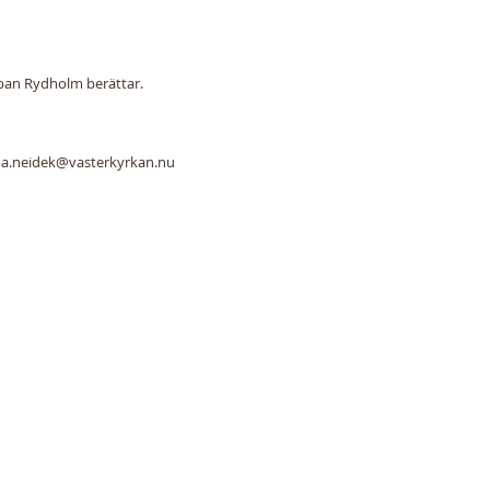
rban Rydholm berättar.
a.neidek@vasterkyrkan.nu