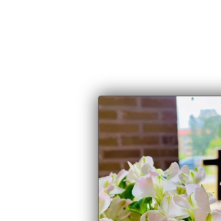
Väster
Gudstjänst