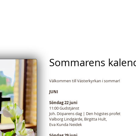
kyrkan i Lund
Om oss
Kontakt
Barn & Unga
International
Student & Vuxen
Sommarens kalen
Välkommen till Västerkyrkan i sommar!
JUNI
Söndag 22 juni
11:00 Gudstjänst
Joh. Döparens dag | Den högstes profet
Valborg Lindgärde, Birgitta Hult,
Eva Kunda Neidek
Söndag 29 juni