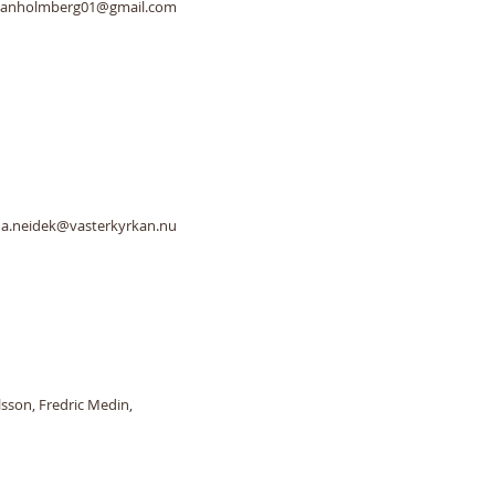
hanholmberg01@gmail.com
a.neidek@vasterkyrkan.nu
lsson, Fredric Medin,