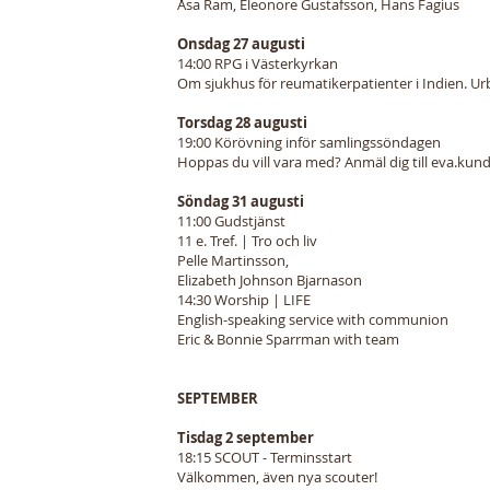
Åsa Ram, Eleonore Gustafsson, Hans Fagius
Onsdag 27 augusti
14:00 RPG i Västerkyrkan
Om sjukhus för reumatikerpatienter i Indien. U
Torsdag 28 augusti
19:00 Körövning inför samlingssöndagen
Hoppas du vill vara med? Anmäl dig till
eva.kund
Söndag 31 augusti
11:00 Gudstjänst
11 e. Tref. | Tro och liv
Pelle Martinsson,
Elizabeth Johnson Bjarnason
14:30 Worship | LIFE
English-speaking service with communion
Eric & Bonnie Sparrman with team
SEPTEMBER
Tisdag 2 september
18:15 SCOUT - Terminsstart
Välkommen, även nya scouter!