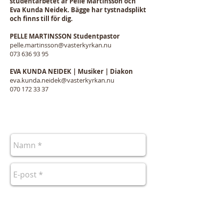
studentarbetet är Pelle Martinsson och
Eva Kunda Neidek. Bägge har tystnadsplikt
och finns till för dig.
PELLE MARTINSSON Studentpastor
pelle.martinsson@vasterkyrkan.nu
073 636 93 95
EVA KUNDA NEIDEK | Musiker | Diakon
eva.kunda.neidek@vasterkyrkan.nu
070 172 33 37